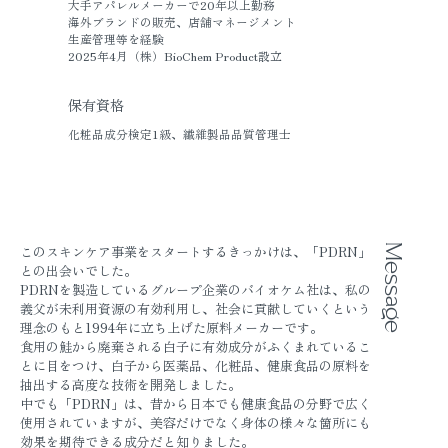
大手アパレルメーカーで20年以上勤務
海外ブランドの販売、店舗マネージメント
生産管理等を経験
2025年4月（株）BioChem Product設立
保有資格
化粧品成分検定1級、繊維製品品質管理士
このスキンケア事業をスタートするきっかけは、「PDRN」
Message
との出会いでした。
PDRNを製造しているグループ企業のバイオケム社は、私の
義父が未利用資源の有効利用し、社会に貢献していくという
理念のもと1994年に立ち上げた原料メーカーです。
食用の鮭から廃棄される白子に有効成分がふくまれているこ
とに目をつけ、白子から医薬品、化粧品、健康食品の原料を
抽出する高度な技術を開発しました。
中でも「PDRN」は、昔から日本でも健康食品の分野で広く
使用されていますが、美容だけでなく身体の様々な箇所にも
効果を期待できる成分だと知りました。